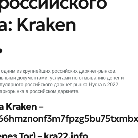
российского
: Kraken
?
ся одним из крупнейших российских даркнет-рынков,
льными документами, услугами по отмыванию денег и
пулярного российского даркнет-рынка Hydra в 2022
наркорынка в российском даркнете.
а Kraken
–
666hmznonf3m7fpzg5bu75txmbx
рез Tor) –
kra22.info