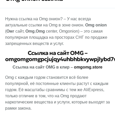
Нужна ссылка на Omg онион? – У нас всегда
актуальные ссылки на Omg в зоне онион.
Omg
onion
(
Омг
сайт,
Omg
,
Omg
center, Omgonion) – это самая
популярная площадка на просторах СНГ по продаже
запрещенных веществ и услуг.
Ссылка на сайт OMG –
omgomgomgpcjujqy4uhbhbkvywpjlybd7w
Ссылка на сайт OMG в клир –
omgomg.store
Omg с каждым годом становится всё более
популярной, её постоянные клиенты растут с каждым
годом. Её масштабы сравнимы с тем же AliExpress,
только отличие в том, что на Omg продают
наркотические вещества и услуги, которые выходят за
рамки закона.