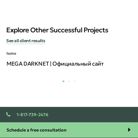
Explore Other Successful Projects
See all client results
home
MEGA DARKNET | Официальный сайт
1-817-739-2476
Schedule a free consultation