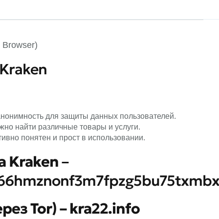
 Browser)
Kraken
 анонимность для защиты данных пользователей.
жно найти различные товары и услуги.
тивно понятен и прост в использовании.
а Kraken
–
666hmznonf3m7fpzg5bu75txmbx
рез Tor) –
kra22.info